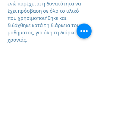
ενώ παρέχεται η δυνατότητα να
έχει πρόσβαση σε όλο το υλικό
που χρησιμοποιήθηκε και
διδάχθηκε κατά τη διάρκεια του
μαθήματος, για όλη τη διάρκεια της
χρονιάς.
Παρέχουμε τη δυνατότητα σε κάθε
μαθητή, που ενδιαφέρεται να
δοκιμάσει το σύστημα του
φροντιστηρίου μας, να
παρακολουθήσει εντελώς δωρεάν 2
ώρες διαδικτυακού μαθήματος, για
να διαπιστώσει το επίπεδο της
παροχής υπηρεσιών που
προσφέρουμε.