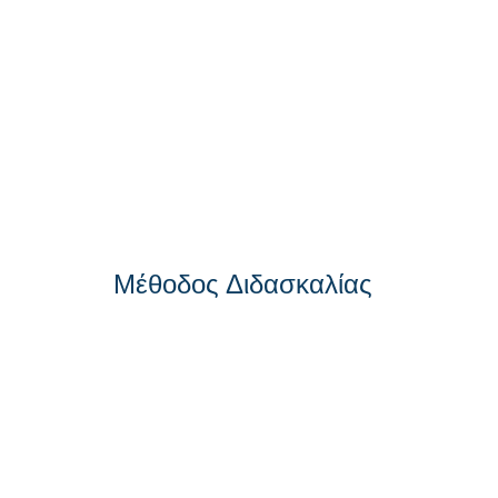
Μέθοδος Διδασκαλίας
Μαθήματα δια ζώσης στους ειδικά διαμορφωμένο
φροντιστηρίων μας (με υγειονομικό πρωτόκολλό), σ
Διαδικτυακά μαθήματα με τη συνδρομή εξειδικευμ
εργαλείων.