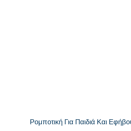
στον σχεδιασμό και την τήρηση εξατομικευμένου
διαβάσματος.
στην εκμάθηση του ορθού τρόπου μελέτης, ώστε οι
αποκτούν αυτοδυναμία.
στη διαρκή εξέλιξη και βελτίωση των μαθητών με κρ
τους ανάγκες.
στην καλλιέργεια της κριτικής σκέψης, ώστε να εφ
τους.
Ρομποτική Για Παιδιά Και Εφήβο