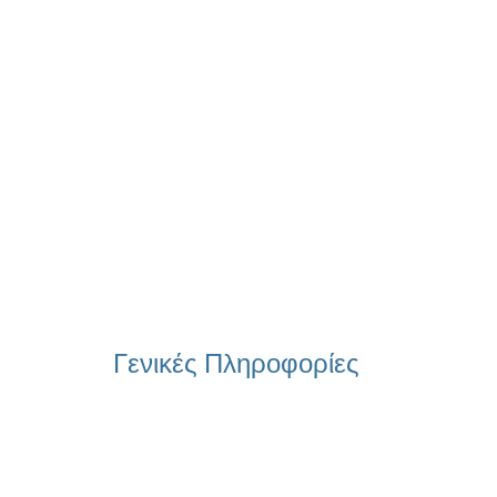
Σχετικά Με Εμάς
Ηλεκτρονικό Φροντιστήριο
Πανεπιστ
Γενικές Πληροφορίες