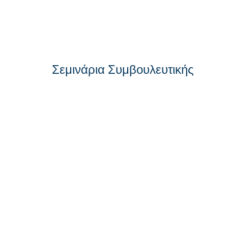
Συνδυασμός των δια ζώσης και διαδικτυακών μαθ
μάθημα).
Σεμινάρια Συμβουλευτικής